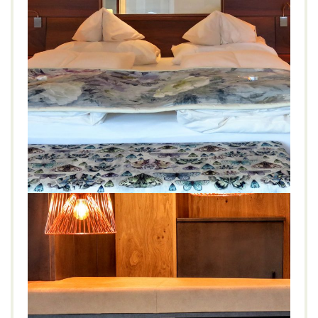
Juffing Hotel & Spa ****S
WELLNESS
Grüne Haube
,
Hinterthiersee
,
Juffing
,
Kufstein
,
Österreich
,
Relax Suite
,
Spa
,
Wellness
2