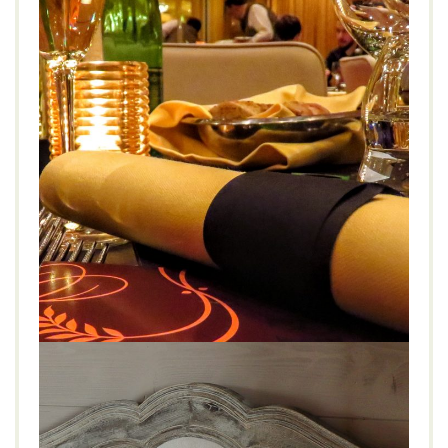
FRID*EX im Sheraton Grand Salzburg*****
GENIESSEN
STADT
Abendessen
,
Cityhotel
,
Friday Experience
,
Fridex
,
Luxushotel
,
Restaurant
,
Salzburg
,
Sheraton