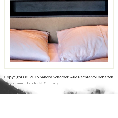
Seehotel Einwaller****, Achensee
LIFESTYLE
NATUR
WELLNESS
Achensee
,
Ausblick
,
Badesteg
,
Berge
,
Einwaller
,
familiengeführt
,
Österreich
,
Saunen
,
Seehotel
,
Sommerurlaub
,
Spa
,
Wandern
,
Wellness
,
Wintersport
Copyrights © 2016 Sandra Schömer. Alle Rechte vorbehalten.
Impressum
Facebook HOTElovely