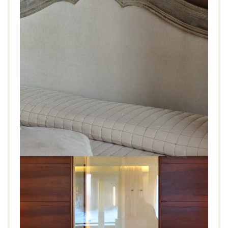
Colletto Agribiorelais, Italien
BOUTIQUE
GENIESSEN
NATUR
Agribiorelais
,
Agriturismo
,
Aussicht
,
Bauernhof
,
Biohof
,
Colletto
,
Italien
,
Natur
,
Panorama
,
Pool
,
Restaurant
,
Weinanbau