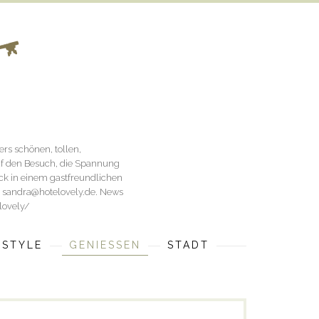
rs schönen, tollen,
uf den Besuch, die Spannung
ück in einem gastfreundlichen
an sandra@hotelovely.de. News
lovely/
ESTYLE
GENIESSEN
STADT