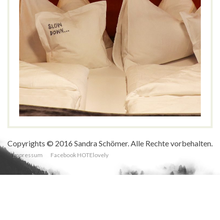
Mea Via – The slow Farm Hotel, Südtirol
FAMILIEN
GENIESSEN
NATUR
WELLNESS
Bergdorf
,
Dolomiten
,
Familienbetrieb
,
Farm
,
Gröden
,
Mea Via
,
Rooftop
,
Slow Farm
,
Slow Food
,
Südtirol
,
Wellness
Copyrights © 2016 Sandra Schömer. Alle Rechte vorbehalten.
Impressum
Facebook HOTElovely