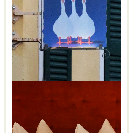
Trattoria San Martino 3 Oche Gargnano
(Gardasee)
GENIESSEN
3 Oche
,
Gardasee
,
Gargnano
,
Italien
,
Lifestyle
,
lokal
,
regional
,
Restaurant
,
Trattoria San Martino