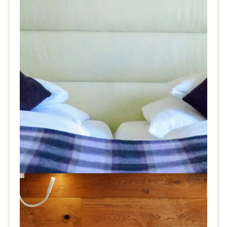
Hotel Edelweiss Berchtesgaden ****S
STADT
WELLNESS
Berchtesgaden
,
Berchtesgadener Land
,
Edelweiss
,
Feng Shui Suite
,
Hettegger
,
Luxuryhotel
,
Wellness