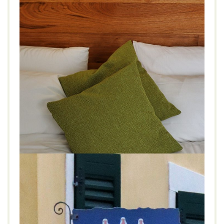
Alea Garda Lake Suite Arco, Gardasee
LIFESTYLE
NATUR
Alea Garda Lake Suite
,
Alto Garda
,
Arco
,
Außenpool
,
Gardasee
,
Landschaft
,
Natur
,
Neueröffnung