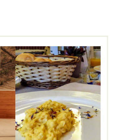
Parkhotel 1888 Traunstein***
STADT
1888
,
Chiemgau
,
Frühstück
,
Parkhotel
,
regional
,
Restaurant
,
Sauna
,
stadthotel
,
ko
,
Tradition
,
Traunstein
,
Wellness