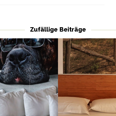
Zufällige Beiträge
Eco-Resort Lino delle Fate,
Qbic Hotel, London City
Bibione, Italien
LIFESTYLE
STADT
FAMILIEN
NATUR
STRAND
ty
,
Design
,
Frühstück
,
Green Hotel
,
Bibione
,
Bungalow
,
Ecoresort
,
oßbritannien
,
Londen East
,
London
,
Familien
,
Italien
,
Lino delle Fate
,
Ö
bic
,
stadthotel
,
Umweltfreundlich
Pool
,
Strand