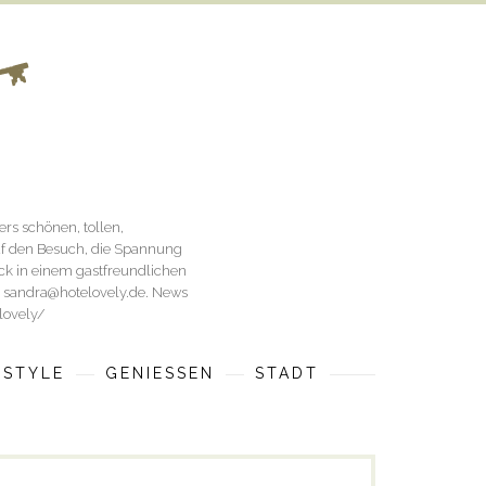
rs schönen, tollen,
uf den Besuch, die Spannung
ück in einem gastfreundlichen
an sandra@hotelovely.de. News
lovely/
ESTYLE
GENIESSEN
STADT