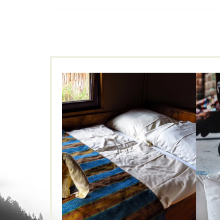
Masai-Mara-Lodge im
Serengetipark
Ci
FAMILIEN
NATUR
Gr
Hodenhagen
,
MasaiMara
,
Natur
,
Q
Serengetipark
,
Tiere
,
Tierpark
,
Wildlife