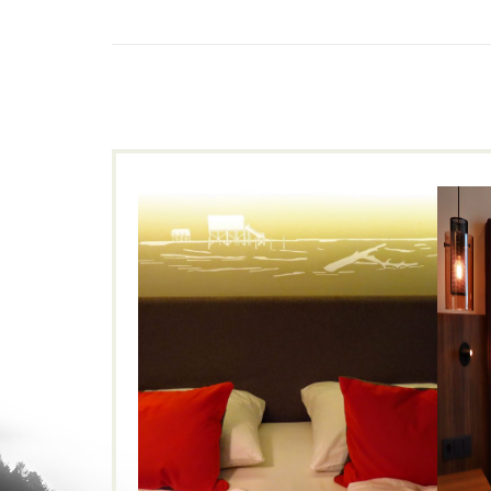
StrandGut Resort***S
FAMILIEN
LIFESTYLE
STRAND
Dünen
,
Lifestyle
,
Nordsee
,
Promenade
,
St. Peter-Ording
,
StrandGutResort
,
Therme
V