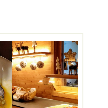
Bar
Frühstück im Styles Hotel Piding
GENIESSEN
alpenchick
,
Autobahn
,
,
Berchtesgadener Land
,
Frühstück
,
ich
,
Genuss
,
Oberbayern
,
Piding
,
regional
,
,
Styles Hotel