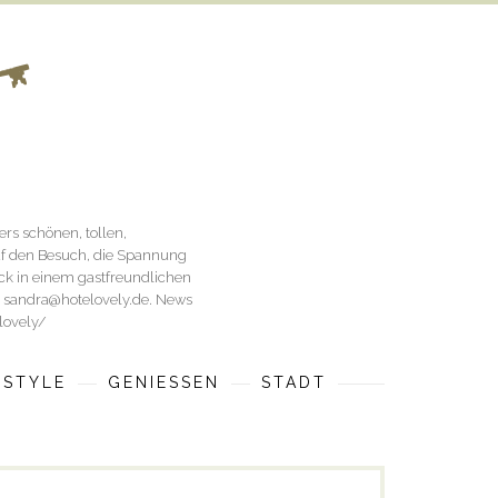
rs schönen, tollen,
uf den Besuch, die Spannung
ück in einem gastfreundlichen
an sandra@hotelovely.de. News
lovely/
ESTYLE
GENIESSEN
STADT