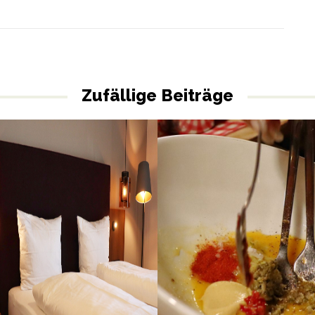
Zufällige Beiträge
Restaurant Auracher-Löchl & 
Hotel zumOxn, Laufen
„Stollen 1930“, Kufstein
GENIESSEN
LIFESTYLE
STADT
GENIESSEN
WELLNESS
Altstadt
,
Auracher Löchl
,
Genuss
Brunch
,
Kunst
,
Laufen
,
Metzgerei
,
Hausmannskost
,
Kufstein
,
Österre
Naturbadeteich
,
Restaurant
,
Restaurant
,
Steak
,
Tiroler Stuben
eranstaltungen
,
Wellness
,
zumoxn
Tradition