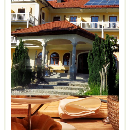
Zimmershooting im Gut Edermann,
Teisendorf
NATUR
WELLNESS
Bayern
,
Berchtesgadener Land
,
Genuss
,
Gut
Edermann
,
Teisendorf
,
Wellness
,
Zimmerkategorie