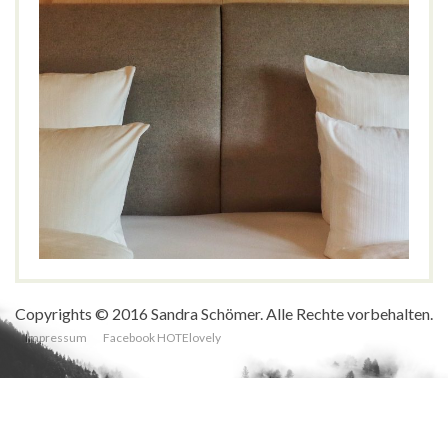
Werdenfelserei, Garmisch-Partenkirchen
BOUTIQUE
NATUR
STADT
WELLNESS
Bayern
,
Boutiquehotel
,
Garmisch-Partenkirchen
,
Holzhotel
,
Naturhotel
,
Wellness
,
Werdenfelserei
,
Zugspitze
Copyrights © 2016 Sandra Schömer. Alle Rechte vorbehalten.
Impressum
Facebook HOTElovely