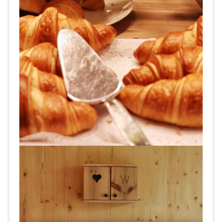
Kaiserfrühstück im Hotel
Ammerhauser****, Anthering bei Salzburg
GENIESSEN
Dorf
,
Frühstück
,
Hotel Ammerhauser
,
Kaiserfrühstück
,
Österreich
,
Salzburg
,
Seminarhotel
3