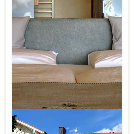
Genussdorf Gmachl****, Salzburg
GENIESSEN
LIFESTYLE
WELLNESS
Bergheim
,
Dorfleben
,
Genussdorf
,
Gmachl
,
Mozart
,
Salzburg
,
Vitarium
,
Wellness