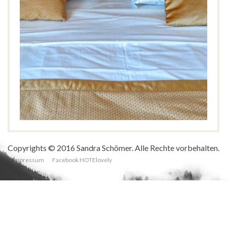
Termini Beach Hotel & Suites ****, Lido di
Jesolo
FAMILIEN
STRAND
Adria
,
Badeurlaub
,
Flanieren
,
Italien
,
Lido di
Jesolo
,
Meer
,
Strand
,
Termini
Copyrights © 2016 Sandra Schömer. Alle Rechte vorbehalten.
Impressum
Facebook HOTElovely