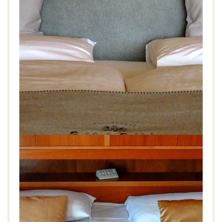
Genussdorf Gmachl****, Salzburg
GENIESSEN
LIFESTYLE
WELLNESS
Bergheim
,
Dorfleben
,
Genussdorf
,
Gmachl
,
Mozart
,
Salzburg
,
Vitarium
,
Wellness