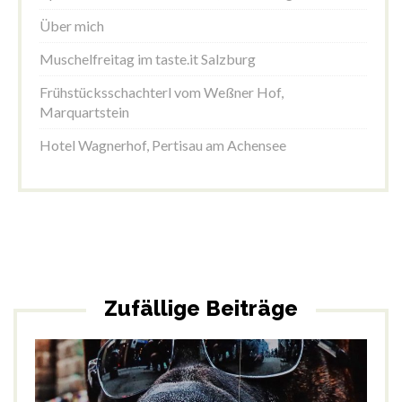
Über mich
Muschelfreitag im taste.it Salzburg
Frühstücksschachterl vom Weßner Hof,
Marquartstein
Hotel Wagnerhof, Pertisau am Achensee
Zufällige Beiträge