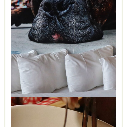
Qbic Hotel, London City
LIFESTYLE
STADT
City
,
Design
,
Frühstück
,
Green Hotel
,
Großbritannien
,
Londen East
,
London
,
Qbic
,
stadthotel
,
Umweltfreundlich