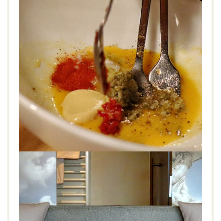
Restaurant Auracher-Löchl & Bar „Stollen
1930“, Kufstein
GENIESSEN
Altstadt
,
Auracher Löchl
,
Genuss
,
Hausmannskost
,
Kufstein
,
Österreich
,
Restaurant
,
Steak
,
Tiroler Stuben
,
Tradition